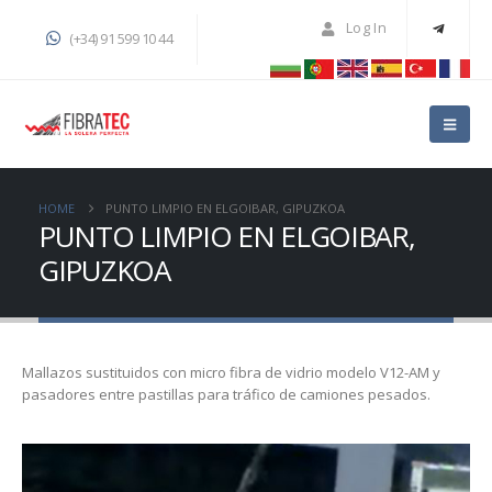
Log In
(+34) 91 599 10 44
HOME
PUNTO LIMPIO EN ELGOIBAR, GIPUZKOA
PUNTO LIMPIO EN ELGOIBAR,
GIPUZKOA
Mallazos sustituidos con micro fibra de vidrio modelo V12-AM y
pasadores entre pastillas para tráfico de camiones pesados.